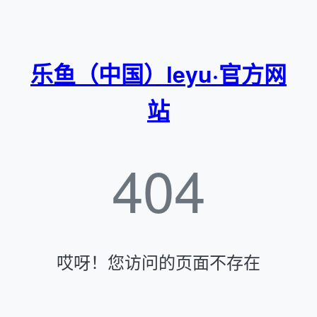
乐鱼（中国）leyu·官方网
站
404
哎呀！您访问的页面不存在