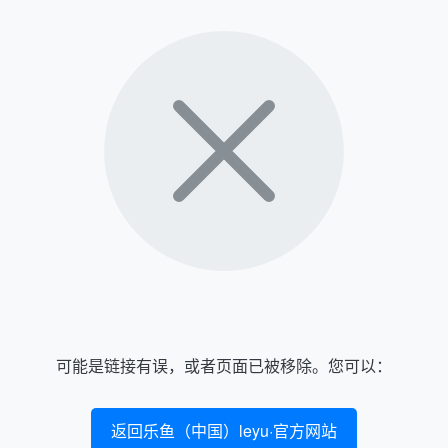
可能是链接有误，或者页面已被移除。您可以：
返回乐鱼（中国）leyu·官方网站