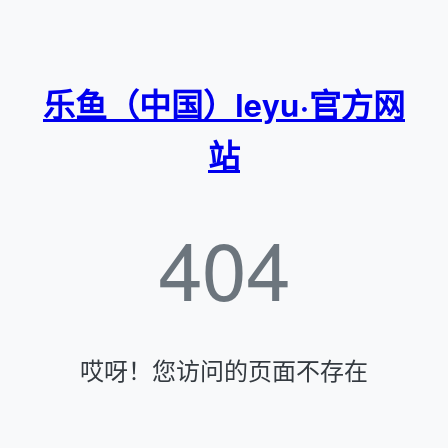
乐鱼（中国）leyu·官方网
站
404
哎呀！您访问的页面不存在