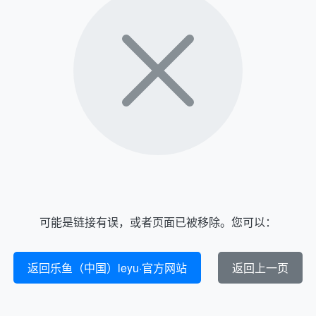
可能是链接有误，或者页面已被移除。您可以：
返回乐鱼（中国）leyu·官方网站
返回上一页