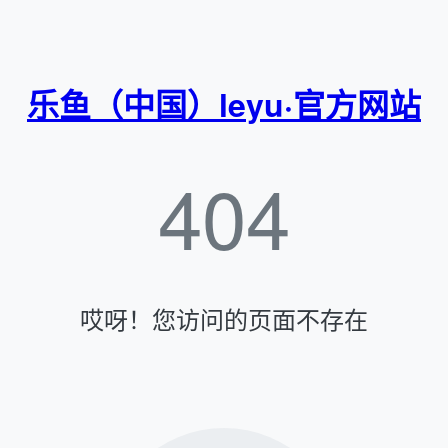
乐鱼（中国）leyu·官方网站
404
哎呀！您访问的页面不存在